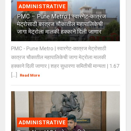
ADMINISTRATIVE
PMC – Pune Metro | स्वारगेट-कात्रज
मेट्रोसाठी कात्रज चौकातील महापालिकेची
जागा मेट्रोला मालकी हक्काने दिली जाणार
PMC - Pune Metro | स्वारगेट-कात्रज मेट्रोसाठी
कात्रज चौकातील महापालिकेची जागा मेट्रोला मालकी
हक्काने दिली जाणार | शहर सुधारणा समितीची मान्यता | 1.67
[...]
Read More
ADMINISTRATIVE