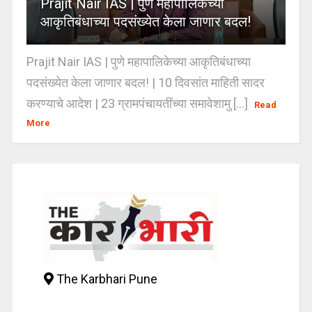
Prajit Nair IAS | पुणे महापालिकेच्या
आकृतिबंधाच्या पदसंख्येत केला जाणार बदल!
Prajit Nair IAS | पुणे महापालिकेच्या आकृतिबंधाच्या
पदसंख्येत केला जाणार बदल! | 10 दिवसांत माहिती सादर
करण्याचे आदेश | 23 ग्रामपंचायतींच्या समावेशामु [...]
Read
More
The Karbhari Pune