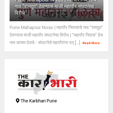
नाव “रामदूत” ठेवण्यास माजी महापौर संघटनेचा
विरोध
Pune Mahapour Nivas | महापौर निवासाचे नाव "रामदूत"
ठेवण्यास माजी महापौर संघटनेचा विरोध | "महापौर निवास" हेच
नाव कायम ठेवावे - संघटनेचे महापौरांना पत् [...]
Read More
The Karbhari Pune