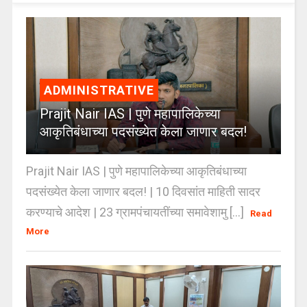
ADMINISTRATIVE
Prajit Nair IAS | पुणे महापालिकेच्या
आकृतिबंधाच्या पदसंख्येत केला जाणार बदल!
Prajit Nair IAS | पुणे महापालिकेच्या आकृतिबंधाच्या
पदसंख्येत केला जाणार बदल! | 10 दिवसांत माहिती सादर
करण्याचे आदेश | 23 ग्रामपंचायतींच्या समावेशामु [...]
Read
More