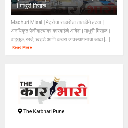
| माधुरी मिसाळ
Madhuri Misal | मेट्रोचा राडारोडा तातडीने हटवा |
अनधिकृत फेरीवाल्यांवर कारवाईचे आदेश | माधुरी मिसाळ |
वाहतूक, रस्ते, खड्डे आणि कचरा व्यवस्थापनाचा आढा [...]
Read More
The Karbhari Pune