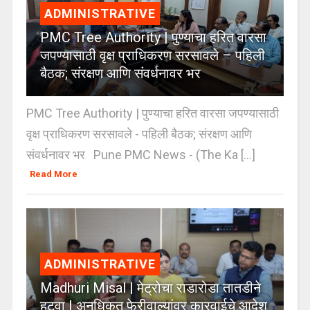
ADMINISTRATIVE
PMC Tree Authority | पुण्याचा हरित वारसा
जपण्यासाठी वृक्ष प्राधिकरण सरसावले – पहिली
बैठक; संरक्षण आणि संवर्धनावर भर
PMC Tree Authority | पुण्याचा हरित वारसा जपण्यासाठी
वृक्ष प्राधिकरण सरसावले - पहिली बैठक; संरक्षण आणि
संवर्धनावर भर Pune PMC News - (The Ka [...]
Read More
ADMINISTRATIVE
Madhuri Misal | मेट्रोचा राडारोडा तातडीने
हटवा | अनधिकृत फेरीवाल्यांवर कारवाईचे आदेश