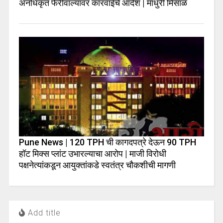
अनधिकृत फेरीवाल्यांवर कारवाईचे आदेश | माधुरी मिसाळ
Pune News | 120 TPH ची कागदपत्रे देऊन 90 TPH
हॉट मिक्स प्लांट उभारल्याचा आरोप | माजी विरोधी
पक्षनेत्यांकडून आयुक्तांकडे स्वतंत्र चौकशीची मागणी
Add title