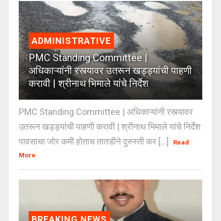
ADMINISTRATIVE
PMC Standing Committee |
अधिकाऱ्यांनी रस्त्यावर उतरून खड्ड्यांची पाहणी
करावी | श्रीनाथ भिमाले यांचे निर्देश
PMC Standing Committee | अधिकाऱ्यांनी रस्त्यावर
उतरून खड्ड्यांची पाहणी करावी | श्रीनाथ भिमाले यांचे निर्देश
पावसाचा जोर कमी होताच तातडीने दुरुस्ती कर [...]
Read
More
BREAKING NEWS