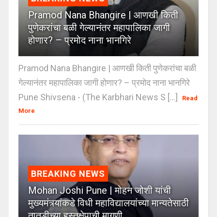
Pramod Nana Bhangire | आणखी किती
पुणेकरांचा बळी गेल्यानंतर महापालिका जागी
होणार? – प्रमोद नाना भानगिरे
Pramod Nana Bhangire | आणखी किती पुणेकरांचा बळी
गेल्यानंतर महापालिका जागी होणार? – प्रमोद नाना भानगिरे
Pune Shivsena - (The Karbhari News S [...]
Read
More
BREAKING NEWS
Mohan Joshi Pune | मोहन जोशी यांची
मुख्यमंत्र्यांकडे विधी महाविद्यालयांच्या मान्यतेसाठी
तातडीच्या हस्तक्षेपाची मागणी