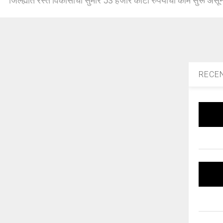
जिल्ह्यात रस्ते विकासाची सुमारे 53 हजार कोटी रुपयांची कामे सुरू असून
RECE