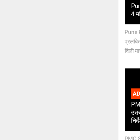
Pun
4 मह
Pune PM
प्रलंबि
दिली मान
AD
PMC
उतर
निर्द
PMC St