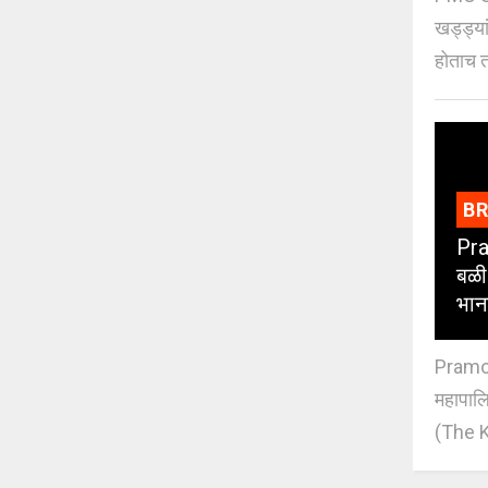
खड्ड्या
होताच त
B
Pra
बळी
भान
Pramod
महापाल
(The K