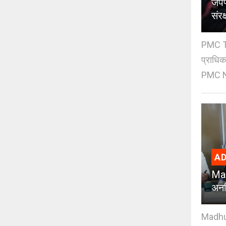
जपण
संर
PMC Tre
प्राधि
PMC Ne
AD
Mad
अनध
Madhuri