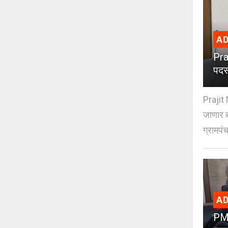
AD
Pra
पदस
Prajit 
जाणार ब
ग्रामपंच
AD
PMC