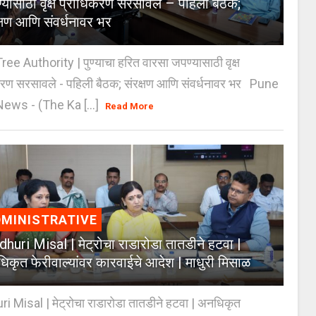
्यासाठी वृक्ष प्राधिकरण सरसावले – पहिली बैठक;
क्षण आणि संवर्धनावर भर
e Authority | पुण्याचा हरित वारसा जपण्यासाठी वृक्ष
करण सरसावले - पहिली बैठक; संरक्षण आणि संवर्धनावर भर Pune
ws - (The Ka [...]
Read More
MINISTRATIVE
huri Misal | मेट्रोचा राडारोडा तातडीने हटवा |
िकृत फेरीवाल्यांवर कारवाईचे आदेश | माधुरी मिसाळ
 Misal | मेट्रोचा राडारोडा तातडीने हटवा | अनधिकृत