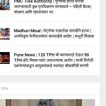
PMC Tree Authority | पुण्याचा हरित वारसा
जपण्यासाठी वृक्ष प्राधिकरण सरसावले – पहिली बैठक;
संरक्षण आणि संवर्धनावर भर
Madhuri Misal | मेट्रोचा राडारोडा तातडीने हटवा |
अनधिकृत फेरीवाल्यांवर कारवाईचे आदेश | माधुरी मिसाळ
Pune News | 120 TPH ची कागदपत्रे देऊन 90
TPH हॉट मिक्स प्लांट उभारल्याचा आरोप | माजी विरोधी
पक्षनेत्यांकडून आयुक्तांकडे स्वतंत्र चौकशीची मागणी
title