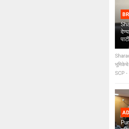
B
Sha
देण्
पाट
Sharad
भूमिकेच
SCP - 
AD
Pun