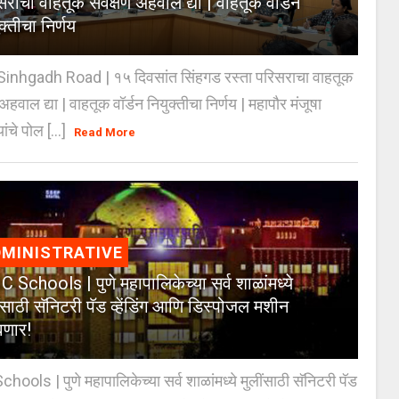
राचा वाहतूक सर्वेक्षण अहवाल द्या | वाहतूक वॉर्डन
क्तीचा निर्णय
inhgadh Road | १५ दिवसांत सिंहगड रस्ता परिसराचा वाहतूक
ण अहवाल द्या | वाहतूक वॉर्डन नियुक्तीचा निर्णय | महापौर मंजूषा
यांचे पोल [...]
Read More
MINISTRATIVE
 Schools | पुणे महापालिकेच्या सर्व शाळांमध्ये
ंसाठी सॅनिटरी पॅड व्हेंडिंग आणि डिस्पोजल मशीन
णार!
ools | पुणे महापालिकेच्या सर्व शाळांमध्ये मुलींसाठी सॅनिटरी पॅड