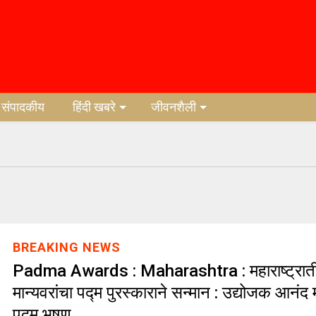
संपादकीय
हिंदी खबरे
जीवनशैली
BREAKING NEWS
Padma Awards : Maharashtra : महाराष्ट्रात
मान्यवरांचा पद्म पुरस्काराने सन्मान : उद्योजक आनंद मह
पद्म भुषण