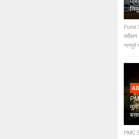
परिस
नियु
Pune S
सर्वेक्ष
नागपुरे 
AD
PMC
मुली
बसव
PMC Sch