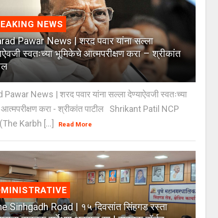
REAKING NEWS
rad Pawar News | शरद पवार यांना सल्ला
याऐवजी स्वतःच्या भूमिकेचे आत्मपरीक्षण करा – श्रीकांत
ील
 Pawar News | शरद पवार यांना सल्ला देण्याऐवजी स्वतःच्या
े आत्मपरीक्षण करा - श्रीकांत पाटील Shrikant Patil NCP
(The Karbh [...]
Read More
MINISTRATIVE
e Sinhgadh Road | १५ दिवसांत सिंहगड रस्ता