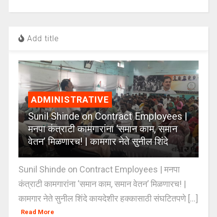
Add title
ADMINISTRATIVE
Sunil Shinde on Contract Employees |
मनपा कंत्राटी कामगारांना ‘समान काम, समान
वेतन’ मिळणारच! | कामगार नेते सुनील शिंदे
Sunil Shinde on Contract Employees | मनपा
कंत्राटी कामगारांना ‘समान काम, समान वेतन’ मिळणारच! |
कामगार नेते सुनील शिंदे कायदेशीर हक्कासाठी संघटितपणे [...]
Read More