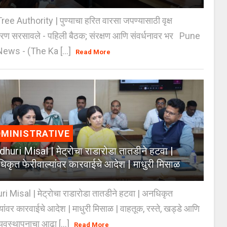
e Authority | पुण्याचा हरित वारसा जपण्यासाठी वृक्ष
करण सरसावले - पहिली बैठक; संरक्षण आणि संवर्धनावर भर Pune
ws - (The Ka [...]
Read More
MINISTRATIVE
huri Misal | मेट्रोचा राडारोडा तातडीने हटवा |
िकृत फेरीवाल्यांवर कारवाईचे आदेश | माधुरी मिसाळ
 Misal | मेट्रोचा राडारोडा तातडीने हटवा | अनधिकृत
्यांवर कारवाईचे आदेश | माधुरी मिसाळ | वाहतूक, रस्ते, खड्डे आणि
यवस्थापनाचा आढा [...]
Read More