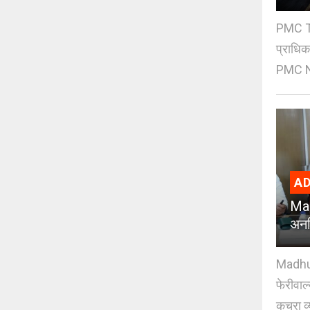
PMC Tre
प्राधि
PMC Ne
AD
Mad
अनध
Madhuri
फेरीवाल
कचरा व्