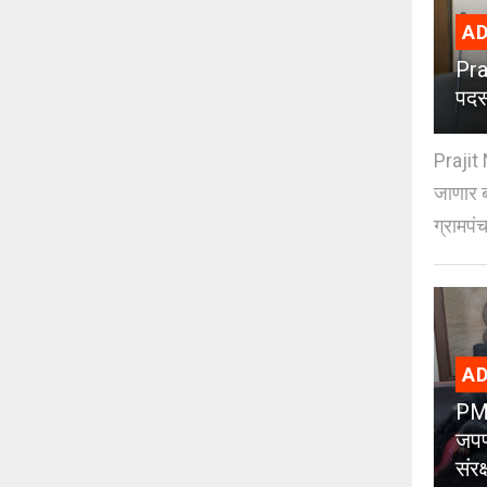
AD
Pra
पदस
Prajit 
जाणार ब
ग्रामपंच
AD
PMC
जपण
संर