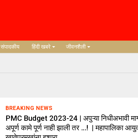
संपादकीय
हिंदी खबरे
जीवनशैली
BREAKING NEWS
PMC Budget 2023-24 | अपुऱ्या निधीअभावी मागी
अपूर्ण कामे पूर्ण नाही झाली तर …! | महापालिका आयुक्
खातेप्रमुखांना इशारा