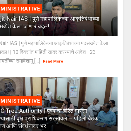
MINISTRATIVE
jit Nair IAS | पुणे महापालिकेच्या आकृतिबंधाच्या
ंख्येत केला जाणार बदल!
Nair IAS | पुणे महापालिकेच्या आकृतिबंधाच्या पदसंख्येत केला
दल! | 10 दिवसांत माहिती सादर करण्याचे आदेश | 23
ायतींच्या समावेशामु [...]
Read More
MINISTRATIVE
 Tree Authority | पुण्याचा हरित वारसा
्यासाठी वृक्ष प्राधिकरण सरसावले – पहिली बैठक;
क्षण आणि संवर्धनावर भर