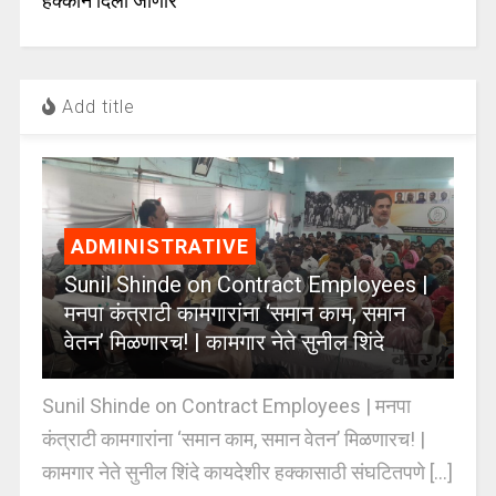
हक्काने दिली जाणार
Add title
ADMINISTRATIVE
Sunil Shinde on Contract Employees |
मनपा कंत्राटी कामगारांना ‘समान काम, समान
वेतन’ मिळणारच! | कामगार नेते सुनील शिंदे
Sunil Shinde on Contract Employees | मनपा
कंत्राटी कामगारांना ‘समान काम, समान वेतन’ मिळणारच! |
कामगार नेते सुनील शिंदे कायदेशीर हक्कासाठी संघटितपणे [...]