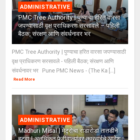
ADMINISTRATIVE
PMC Tree Authority | पुण्याचा हरित वारसा
जपण्यासाठी वृक्ष प्राधिकरण सरसावले – पहिली
बैठक; संरक्षण आणि संवर्धनावर भर
PMC Tree Authority | पुण्याचा हरित वारसा जपण्यासाठी
वृक्ष प्राधिकरण सरसावले - पहिली बैठक; संरक्षण आणि
संवर्धनावर भर Pune PMC News - (The Ka [...]
Read More
ADMINISTRATIVE
Madhuri Misal | मेट्रोचा राडारोडा तातडीने
हटवा | अनधिकृत फेरीवाल्यांवर कारवाईचे आदेश