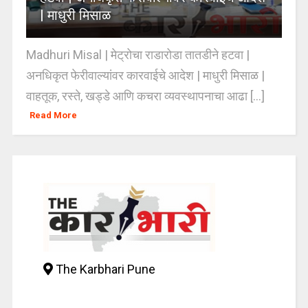
| माधुरी मिसाळ
Madhuri Misal | मेट्रोचा राडारोडा तातडीने हटवा |
अनधिकृत फेरीवाल्यांवर कारवाईचे आदेश | माधुरी मिसाळ |
वाहतूक, रस्ते, खड्डे आणि कचरा व्यवस्थापनाचा आढा [...]
Read More
The Karbhari Pune