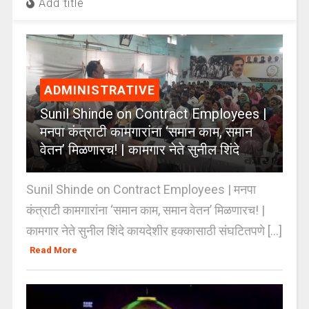
Add title
ADMINISTRATIVE
Sunil Shinde on Contract Employees |
मनपा कंत्राटी कामगारांना ‘समान काम, समान
वेतन’ मिळणारच! | कामगार नेते सुनील शिंदे
Sunil Shinde on Contract Employees | मनपा
कंत्राटी कामगारांना ‘समान काम, समान वेतन’ मिळणारच! |
कामगार नेते सुनील शिंदे कायदेशीर हक्कासाठी संघटितपणे [...]
Read More