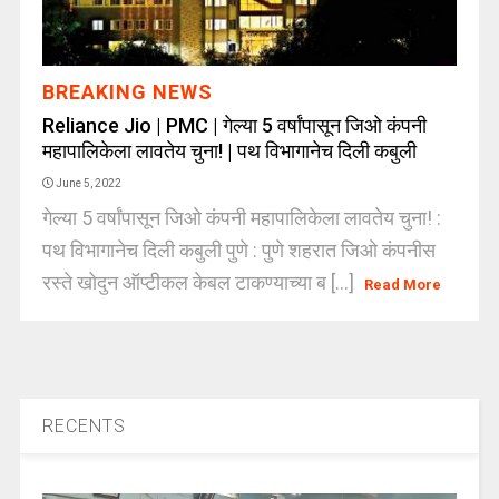
BREAKING NEWS
Reliance Jio | PMC | गेल्या 5 वर्षांपासून जिओ कंपनी
महापालिकेला लावतेय चुना! | पथ विभागानेच दिली कबुली
June 5, 2022
गेल्या 5 वर्षांपासून जिओ कंपनी महापालिकेला लावतेय चुना! :
पथ विभागानेच दिली कबुली पुणे : पुणे शहरात जिओ कंपनीस
रस्ते खोदुन ऑप्टीकल केबल टाकण्याच्या ब [...]
Read More
RECENTS