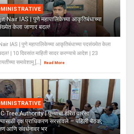
MINISTRATIVE
jit Nair IAS | पुणे महापालिकेच्या आकृतिबंधाच्या
ंख्येत केला जाणार बदल!
Nair IAS | पुणे महापालिकेच्या आकृतिबंधाच्या पदसंख्येत केला
दल! | 10 दिवसांत माहिती सादर करण्याचे आदेश | 23
ायतींच्या समावेशामु [...]
Read More
MINISTRATIVE
 Tree Authority | पुण्याचा हरित वारसा
्यासाठी वृक्ष प्राधिकरण सरसावले – पहिली बैठक;
क्षण आणि संवर्धनावर भर