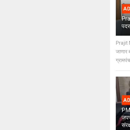
AD
Pra
पदस
Prajit 
जाणार ब
ग्रामपंच
AD
PMC
जपण
संर