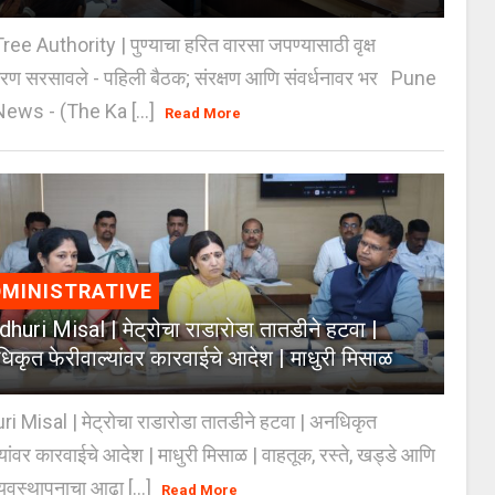
e Authority | पुण्याचा हरित वारसा जपण्यासाठी वृक्ष
करण सरसावले - पहिली बैठक; संरक्षण आणि संवर्धनावर भर Pune
ws - (The Ka [...]
Read More
MINISTRATIVE
huri Misal | मेट्रोचा राडारोडा तातडीने हटवा |
िकृत फेरीवाल्यांवर कारवाईचे आदेश | माधुरी मिसाळ
 Misal | मेट्रोचा राडारोडा तातडीने हटवा | अनधिकृत
्यांवर कारवाईचे आदेश | माधुरी मिसाळ | वाहतूक, रस्ते, खड्डे आणि
यवस्थापनाचा आढा [...]
Read More