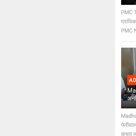
PMC Tre
प्राधि
PMC Ne
AD
Mad
अनध
Madhuri
फेरीवाल
कचरा व्