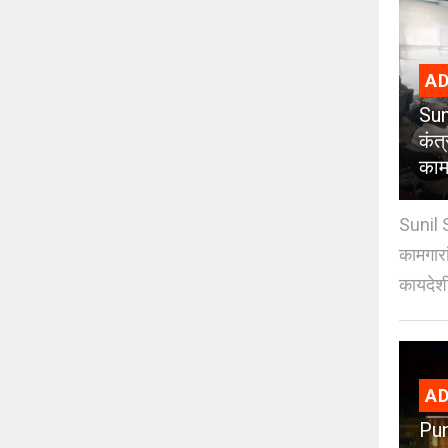
AD
Sun
कंत
कामग
Sunil 
कामगारा
कायदेशी
AD
Pun