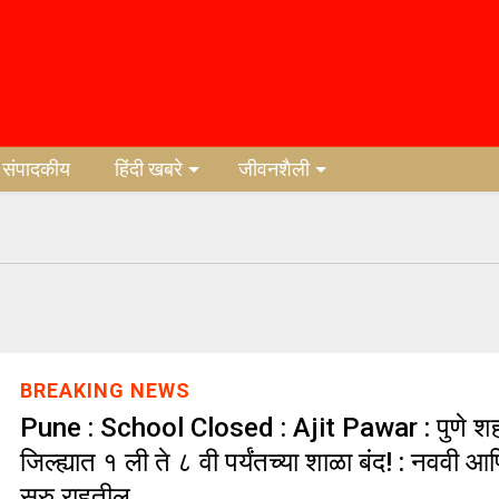
संपादकीय
हिंदी खबरे
जीवनशैली
BREAKING NEWS
Pune : School Closed : Ajit Pawar : पुणे 
जिल्ह्यात १ ली ते ८ वी पर्यंतच्या शाळा बंद! : नववी आण
सुरु राहतील