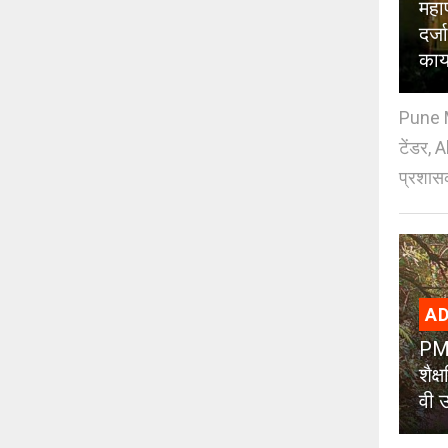
महा
दर्
काय
Pune M
टेंडर, 
प्रशासक
AD
PMC
शैक
वी उ