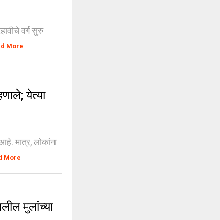
ावीचे वर्ग सुरु
ad More
ले; येत्या
आहे. मात्र, लोकांना
d More
ील मुलांच्या