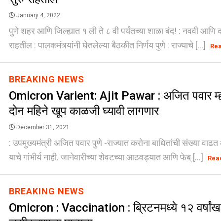
January 4, 2022
पुणे शहर आणि जिल्ह्यात १ ली ते ८ वी पर्यंतच्या शाळा बंद! : नववी आणि दह
राहतील : पालकमंत्र्यांनी घेतलेल्या बैठकीत निर्णय पुणे : राज्याचे [...]
Re
BREAKING NEWS
Omicron Varient: Ajit Pawar : अजित पवार म्हणा
दोन महिने खूप काळजी घ्यावी लागणार
December 31, 2021
: उपमुख्यमंत्री अजित पवार पुणे -राज्यात करोना बाधितांची संख्या वाढत 
याचे गांभीर्य नाही. जानेवारीच्या शेवटच्या आठवड्यात आणि फेब् [...]
Rea
BREAKING NEWS
Omicron : Vaccination : ब्रिटनमध्ये १२ वर्षांखाल