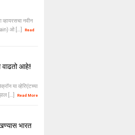
ना व्हायरसचा नवीन
in) ओ [...]
Read
 वाढतो आहे!
ॉन या व्हेरिएंटच्या
ाल [...]
Read More
ोखण्यास भारत