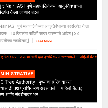
jit Nair IAS | पुणे महापालिकेच्या आकृतिबंधाच्या
ंख्येत केला जाणार बदल!
Nair IAS | पुणे महापालिकेच्या आकृतिबंधाच्या पदसंख्येत केला
दल! | 10 दिवसांत माहिती सादर करण्याचे आदेश | 23
ायतींच्या समावेशामु [...]
Read More
MINISTRATIVE
 Tree Authority | पुण्याचा हरित वारसा
्यासाठी वृक्ष प्राधिकरण सरसावले – पहिली बैठक;
क्षण आणि संवर्धनावर भर