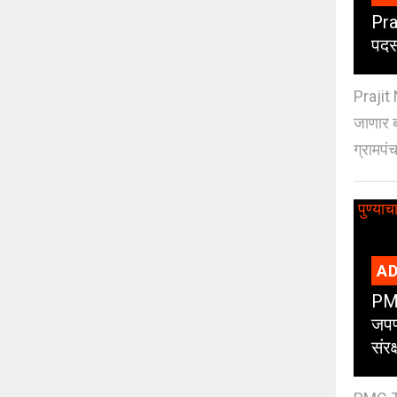
Pra
पदस
Prajit 
जाणार ब
ग्रामपंच
AD
PMC
जपण
संर