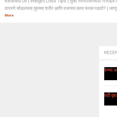
Refined Oil | Weight Loss Tips | तुम्ही स्वयंपाकासाठी रिफाइंड त
वापरणे सोडल्यास तुमच्या शरीर आणि वजनात काय फरक पडतो? | जाणून घ
More
RECE