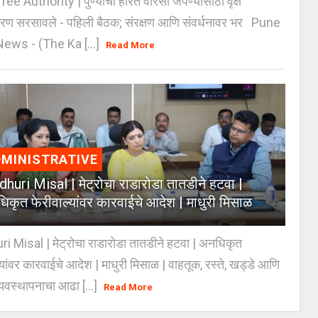
e Authority | पुण्याचा हरित वारसा जपण्यासाठी वृक्ष
करण सरसावले - पहिली बैठक; संरक्षण आणि संवर्धनावर भर Pune
ws - (The Ka [...]
Read More
MINISTRATIVE
huri Misal | मेट्रोचा राडारोडा तातडीने हटवा |
िकृत फेरीवाल्यांवर कारवाईचे आदेश | माधुरी मिसाळ
 Misal | मेट्रोचा राडारोडा तातडीने हटवा | अनधिकृत
्यांवर कारवाईचे आदेश | माधुरी मिसाळ | वाहतूक, रस्ते, खड्डे आणि
यवस्थापनाचा आढा [...]
Read More