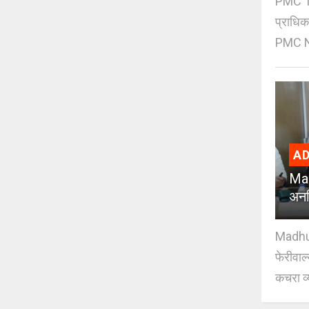
PMC Tre
प्राधि
PMC Ne
AD
Mad
अनध
Madhuri
फेरीवाल
कचरा व्