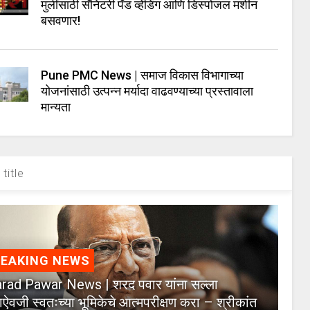
मुलींसाठी सॅनिटरी पॅड व्हेंडिंग आणि डिस्पोजल मशीन
बसवणार!
Pune PMC News | समाज विकास विभागाच्या
योजनांसाठी उत्पन्न मर्यादा वाढवण्याच्या प्रस्तावाला
मान्यता
title
REAKING NEWS
rad Pawar News | शरद पवार यांना सल्ला
याऐवजी स्वतःच्या भूमिकेचे आत्मपरीक्षण करा – श्रीकांत