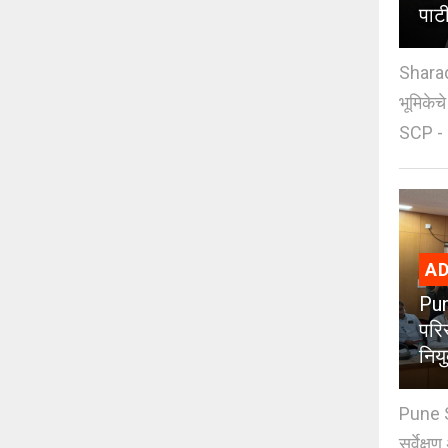
पाट
Sharad
भूमिकेच
SCP - 
AD
Pun
परिस
नियु
Pune S
सर्वेक्ष