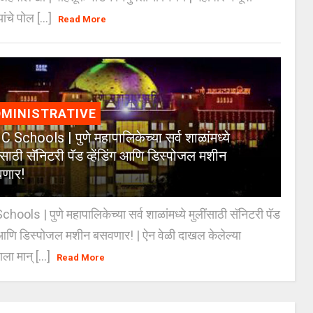
यांचे पोल [...]
Read More
MINISTRATIVE
 Schools | पुणे महापालिकेच्या सर्व शाळांमध्ये
ंसाठी सॅनिटरी पॅड व्हेंडिंग आणि डिस्पोजल मशीन
णार!
ools | पुणे महापालिकेच्या सर्व शाळांमध्ये मुलींसाठी सॅनिटरी पॅड
ंग आणि डिस्पोजल मशीन बसवणार! | ऐन वेळी दाखल केलेल्या
ाला मान् [...]
Read More