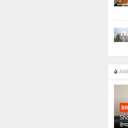
Add 
B
Sha
देण्