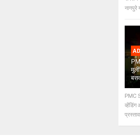
नागपुरे 
AD
PMC
मुली
बसव
PMC Sch
व्हेंडि
प्रस्ताव