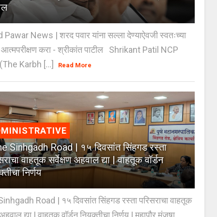
ील
 Pawar News | शरद पवार यांना सल्ला देण्याऐवजी स्वतःच्या
े आत्मपरीक्षण करा - श्रीकांत पाटील Shrikant Patil NCP
(The Karbh [...]
Read More
MINISTRATIVE
e Sinhgadh Road | १५ दिवसांत सिंहगड रस्ता
राचा वाहतूक सर्वेक्षण अहवाल द्या | वाहतूक वॉर्डन
क्तीचा निर्णय
inhgadh Road | १५ दिवसांत सिंहगड रस्ता परिसराचा वाहतूक
ण अहवाल द्या | वाहतूक वॉर्डन नियुक्तीचा निर्णय | महापौर मंजूषा