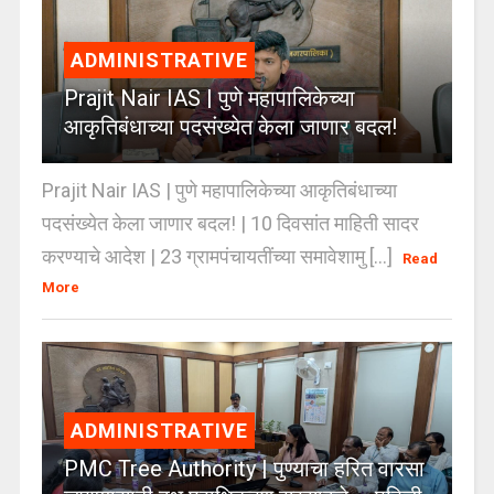
ADMINISTRATIVE
Prajit Nair IAS | पुणे महापालिकेच्या
आकृतिबंधाच्या पदसंख्येत केला जाणार बदल!
Prajit Nair IAS | पुणे महापालिकेच्या आकृतिबंधाच्या
पदसंख्येत केला जाणार बदल! | 10 दिवसांत माहिती सादर
करण्याचे आदेश | 23 ग्रामपंचायतींच्या समावेशामु [...]
Read
More
ADMINISTRATIVE
PMC Tree Authority | पुण्याचा हरित वारसा