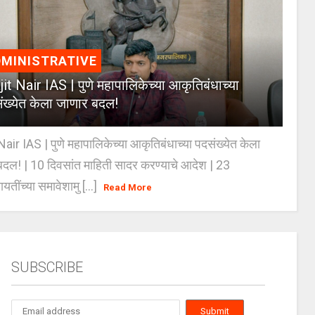
MINISTRATIVE
jit Nair IAS | पुणे महापालिकेच्या आकृतिबंधाच्या
ंख्येत केला जाणार बदल!
Nair IAS | पुणे महापालिकेच्या आकृतिबंधाच्या पदसंख्येत केला
दल! | 10 दिवसांत माहिती सादर करण्याचे आदेश | 23
ायतींच्या समावेशामु [...]
Read More
SUBSCRIBE