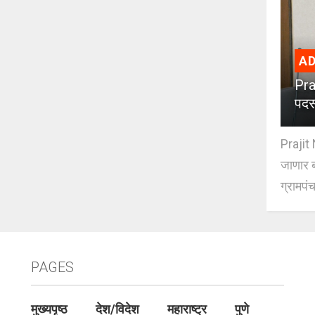
AD
Pra
पदस
Prajit 
जाणार ब
ग्रामपंच
PAGES
मुख्यपृष्ठ
देश/विदेश
महाराष्ट्र
पुणे