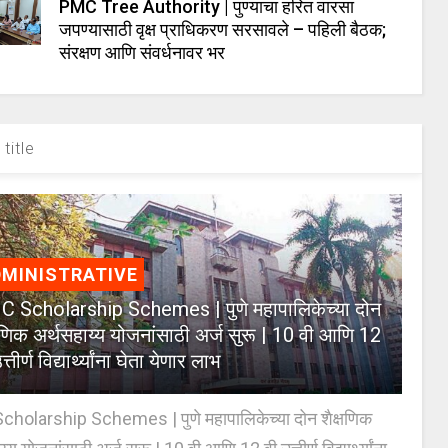
PMC Tree Authority | पुण्याचा हरित वारसा
जपण्यासाठी वृक्ष प्राधिकरण सरसावले – पहिली बैठक;
संरक्षण आणि संवर्धनावर भर
title
MINISTRATIVE
 Scholarship Schemes | पुणे महापालिकेच्या दोन
्षणिक अर्थसहाय्य योजनांसाठी अर्ज सुरू | 10 वी आणि 12
त्तीर्ण विद्यार्थ्यांना घेता येणार लाभ
holarship Schemes | पुणे महापालिकेच्या दोन शैक्षणिक