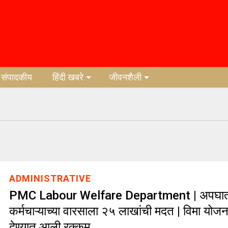
संपादकीय
हिंदी खबरे
जीवनशैली
ADMINISTRATIVE
PMC Labour Welfare Department | अपघाती मृत
कर्मचाऱ्याच्या वारसाला २५ लाखांची मदत | विमा योजन
देण्यात आली रक्कम