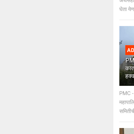
अर्थसहाय
घेता येण
AD
PMC
कात
हक्
PMC - 
महापालि
समितीची