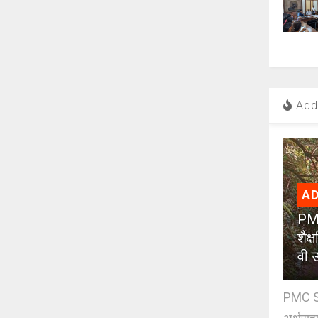
Add 
AD
PMC
शैक
वी उ
PMC Sc