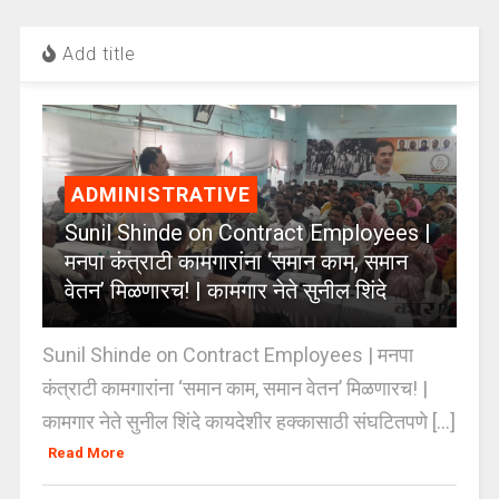
Add title
ADMINISTRATIVE
Sunil Shinde on Contract Employees |
मनपा कंत्राटी कामगारांना ‘समान काम, समान
वेतन’ मिळणारच! | कामगार नेते सुनील शिंदे
Sunil Shinde on Contract Employees | मनपा
कंत्राटी कामगारांना ‘समान काम, समान वेतन’ मिळणारच! |
कामगार नेते सुनील शिंदे कायदेशीर हक्कासाठी संघटितपणे [...]
Read More