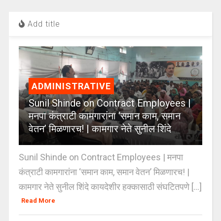
Add title
ADMINISTRATIVE
Sunil Shinde on Contract Employees |
मनपा कंत्राटी कामगारांना ‘समान काम, समान
वेतन’ मिळणारच! | कामगार नेते सुनील शिंदे
Sunil Shinde on Contract Employees | मनपा
कंत्राटी कामगारांना ‘समान काम, समान वेतन’ मिळणारच! |
कामगार नेते सुनील शिंदे कायदेशीर हक्कासाठी संघटितपणे [...]
Read More