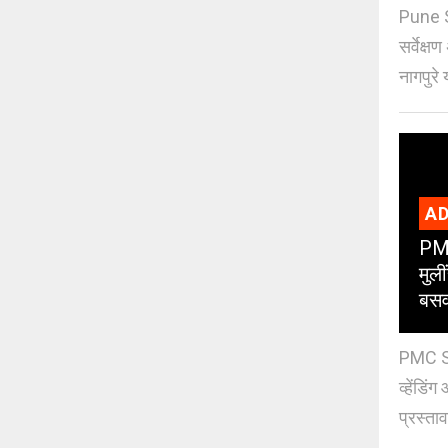
Pune S
सर्वेक्ष
नागपुरे 
AD
PMC
मुली
बसव
PMC Sch
व्हेंडि
प्रस्ताव