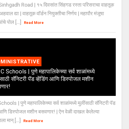
inhgadh Road | १५ दिवसांत सिंहगड रस्ता परिसराचा वाहतूक
ण अहवाल द्या | वाहतूक वॉर्डन नियुक्तीचा निर्णय | महापौर मंजूषा
यांचे पोल [...]
Read More
MINISTRATIVE
 Schools | पुणे महापालिकेच्या सर्व शाळांमध्ये
ंसाठी सॅनिटरी पॅड व्हेंडिंग आणि डिस्पोजल मशीन
णार!
ools | पुणे महापालिकेच्या सर्व शाळांमध्ये मुलींसाठी सॅनिटरी पॅड
ंग आणि डिस्पोजल मशीन बसवणार! | ऐन वेळी दाखल केलेल्या
ाला मान् [...]
Read More