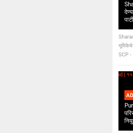
Sha
देण्
पाट
Sharad
भूमिकेच
SCP - 
AD
Pun
परिस
नियु