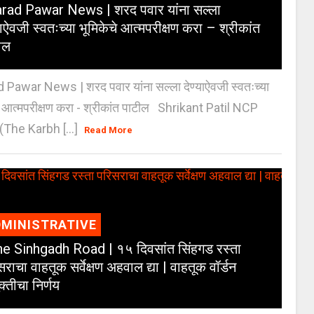
rad Pawar News | शरद पवार यांना सल्ला
याऐवजी स्वतःच्या भूमिकेचे आत्मपरीक्षण करा – श्रीकांत
ील
 Pawar News | शरद पवार यांना सल्ला देण्याऐवजी स्वतःच्या
े आत्मपरीक्षण करा - श्रीकांत पाटील Shrikant Patil NCP
(The Karbh [...]
Read More
MINISTRATIVE
e Sinhgadh Road | १५ दिवसांत सिंहगड रस्ता
राचा वाहतूक सर्वेक्षण अहवाल द्या | वाहतूक वॉर्डन
क्तीचा निर्णय