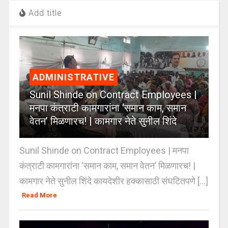
Add title
ADMINISTRATIVE
Sunil Shinde on Contract Employees |
मनपा कंत्राटी कामगारांना ‘समान काम, समान
वेतन’ मिळणारच! | कामगार नेते सुनील शिंदे
Sunil Shinde on Contract Employees | मनपा
कंत्राटी कामगारांना ‘समान काम, समान वेतन’ मिळणारच! |
कामगार नेते सुनील शिंदे कायदेशीर हक्कासाठी संघटितपणे [...]
Read More