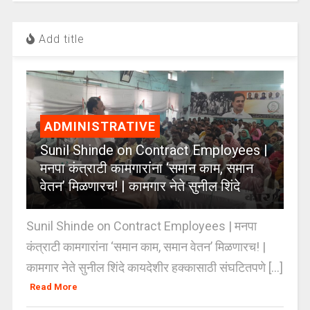
Add title
ADMINISTRATIVE
Sunil Shinde on Contract Employees |
मनपा कंत्राटी कामगारांना ‘समान काम, समान
वेतन’ मिळणारच! | कामगार नेते सुनील शिंदे
Sunil Shinde on Contract Employees | मनपा
कंत्राटी कामगारांना ‘समान काम, समान वेतन’ मिळणारच! |
कामगार नेते सुनील शिंदे कायदेशीर हक्कासाठी संघटितपणे [...]
Read More