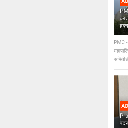
AD
PMC
कात
हक्
PMC - 
महापालि
समितीची
AD
Pra
पदस