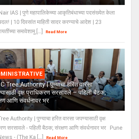
Nair IAS | पुणे महापालिकेच्या आकृतिबंधाच्या पदसंख्येत केला
दल! | 10 दिवसांत माहिती सादर करण्याचे आदेश | 23
ायतींच्या समावेशामु [...]
Read More
MINISTRATIVE
 Tree Authority | पुण्याचा हरित वारसा
्यासाठी वृक्ष प्राधिकरण सरसावले – पहिली बैठक;
क्षण आणि संवर्धनावर भर
e Authority | पुण्याचा हरित वारसा जपण्यासाठी वृक्ष
करण सरसावले - पहिली बैठक; संरक्षण आणि संवर्धनावर भर Pune
ws - (The Ka [...]
Read More