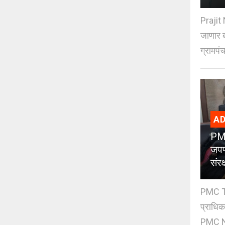
Prajit 
जाणार ब
ग्रामपंच
AD
PMC
जपण
संर
PMC Tre
प्राधि
PMC Ne