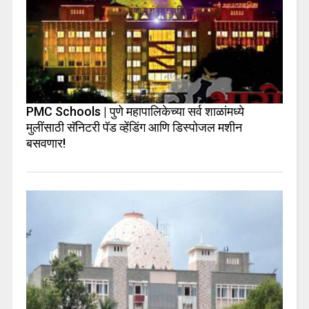
PMC Schools | पुणे महापालिकेच्या सर्व शाळांमध्ये
मुलींसाठी सॅनिटरी पॅड व्हेंडिंग आणि डिस्पोजल मशीन
बसवणार!