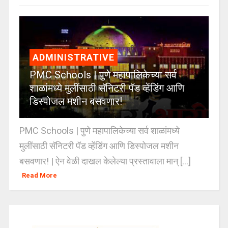
ADMINISTRATIVE
PMC Schools | पुणे महापालिकेच्या सर्व
शाळांमध्ये मुलींसाठी सॅनिटरी पॅड व्हेंडिंग आणि
डिस्पोजल मशीन बसवणार!
PMC Schools | पुणे महापालिकेच्या सर्व शाळांमध्ये
मुलींसाठी सॅनिटरी पॅड व्हेंडिंग आणि डिस्पोजल मशीन
बसवणार! | ऐन वेळी दाखल केलेल्या प्रस्तावाला मान् [...]
Read More