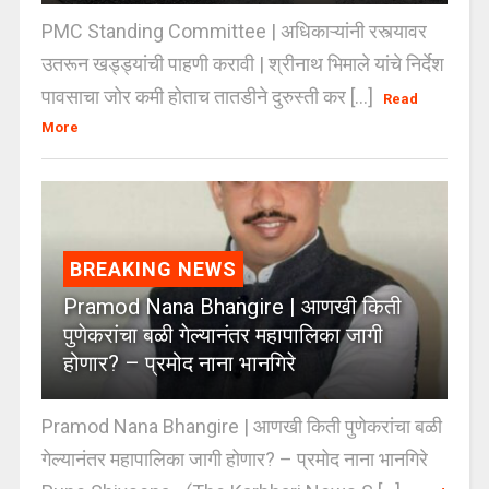
PMC Standing Committee | अधिकाऱ्यांनी रस्त्यावर
उतरून खड्ड्यांची पाहणी करावी | श्रीनाथ भिमाले यांचे निर्देश
पावसाचा जोर कमी होताच तातडीने दुरुस्ती कर [...]
Read
More
BREAKING NEWS
Pramod Nana Bhangire | आणखी किती
पुणेकरांचा बळी गेल्यानंतर महापालिका जागी
होणार? – प्रमोद नाना भानगिरे
Pramod Nana Bhangire | आणखी किती पुणेकरांचा बळी
गेल्यानंतर महापालिका जागी होणार? – प्रमोद नाना भानगिरे