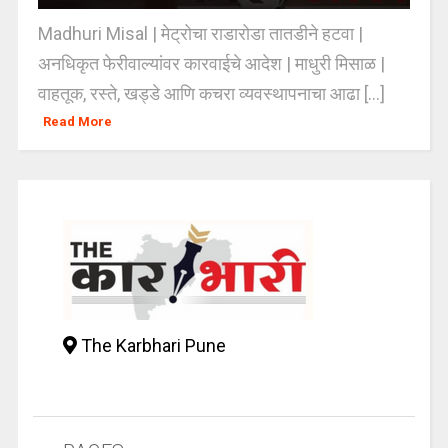
Madhuri Misal | मेट्रोचा राडारोडा तातडीने हटवा |
अनधिकृत फेरीवाल्यांवर कारवाईचे आदेश | माधुरी मिसाळ |
वाहतूक, रस्ते, खड्डे आणि कचरा व्यवस्थापनाचा आढा [...]
Read More
The Karbhari Pune