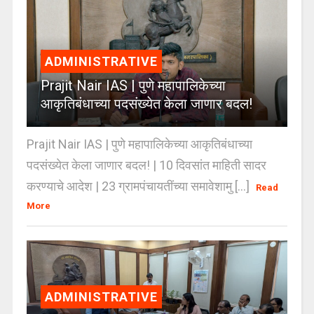
ADMINISTRATIVE
Prajit Nair IAS | पुणे महापालिकेच्या
आकृतिबंधाच्या पदसंख्येत केला जाणार बदल!
Prajit Nair IAS | पुणे महापालिकेच्या आकृतिबंधाच्या
पदसंख्येत केला जाणार बदल! | 10 दिवसांत माहिती सादर
करण्याचे आदेश | 23 ग्रामपंचायतींच्या समावेशामु [...]
Read
More
ADMINISTRATIVE