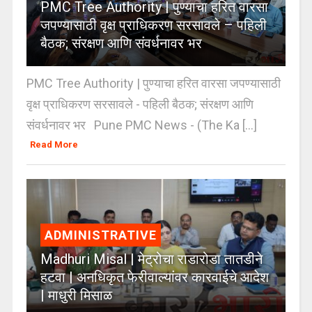
PMC Tree Authority | पुण्याचा हरित वारसा
जपण्यासाठी वृक्ष प्राधिकरण सरसावले – पहिली
बैठक; संरक्षण आणि संवर्धनावर भर
PMC Tree Authority | पुण्याचा हरित वारसा जपण्यासाठी
वृक्ष प्राधिकरण सरसावले - पहिली बैठक; संरक्षण आणि
संवर्धनावर भर Pune PMC News - (The Ka [...]
Read More
ADMINISTRATIVE
Madhuri Misal | मेट्रोचा राडारोडा तातडीने
हटवा | अनधिकृत फेरीवाल्यांवर कारवाईचे आदेश
| माधुरी मिसाळ