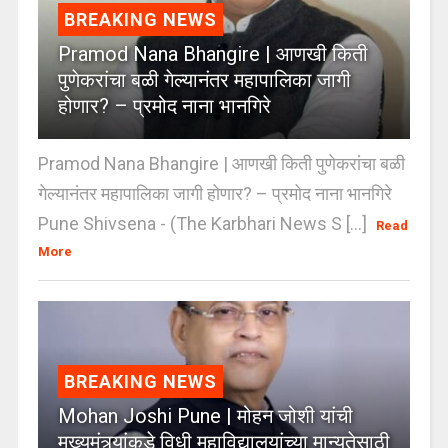
BREAKING NEWS
Pramod Nana Bhangire | आणखी किती
पुणेकरांचा बळी गेल्यानंतर महापालिका जागी
होणार? – प्रमोद नाना भानगिरे
Pramod Nana Bhangire | आणखी किती पुणेकरांचा बळी
गेल्यानंतर महापालिका जागी होणार? – प्रमोद नाना भानगिरे
Pune Shivsena - (The Karbhari News S [...]
Read
More
BREAKING NEWS
Mohan Joshi Pune | मोहन जोशी यांची
मुख्यमंत्र्यांकडे विधी महाविद्यालयांच्या मान्यतेसाठी