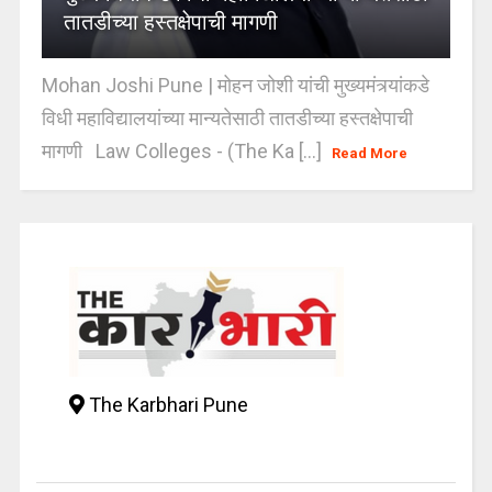
तातडीच्या हस्तक्षेपाची मागणी
Mohan Joshi Pune | मोहन जोशी यांची मुख्यमंत्र्यांकडे
विधी महाविद्यालयांच्या मान्यतेसाठी तातडीच्या हस्तक्षेपाची
मागणी Law Colleges - (The Ka [...]
Read More
The Karbhari Pune