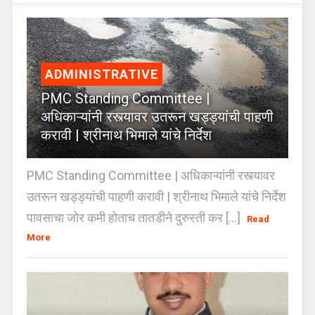
ADMINISTRATIVE
PMC Standing Committee |
अधिकाऱ्यांनी रस्त्यावर उतरून खड्ड्यांची पाहणी
करावी | श्रीनाथ भिमाले यांचे निर्देश
PMC Standing Committee | अधिकाऱ्यांनी रस्त्यावर
उतरून खड्ड्यांची पाहणी करावी | श्रीनाथ भिमाले यांचे निर्देश
पावसाचा जोर कमी होताच तातडीने दुरुस्ती कर [...]
Read
More