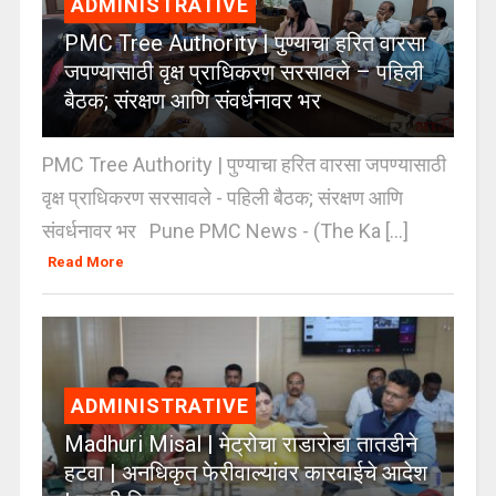
ADMINISTRATIVE
PMC Tree Authority | पुण्याचा हरित वारसा
जपण्यासाठी वृक्ष प्राधिकरण सरसावले – पहिली
बैठक; संरक्षण आणि संवर्धनावर भर
PMC Tree Authority | पुण्याचा हरित वारसा जपण्यासाठी
वृक्ष प्राधिकरण सरसावले - पहिली बैठक; संरक्षण आणि
संवर्धनावर भर Pune PMC News - (The Ka [...]
Read More
ADMINISTRATIVE
Madhuri Misal | मेट्रोचा राडारोडा तातडीने
हटवा | अनधिकृत फेरीवाल्यांवर कारवाईचे आदेश