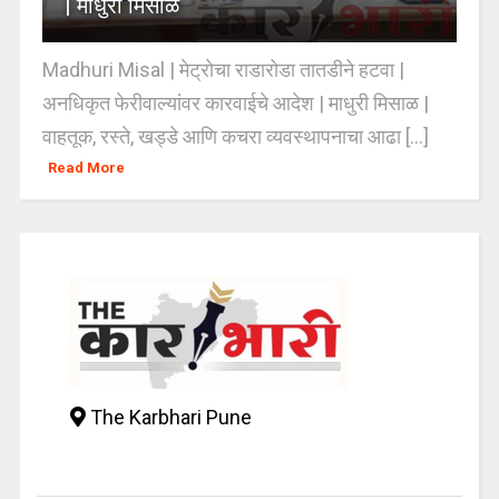
| माधुरी मिसाळ
Madhuri Misal | मेट्रोचा राडारोडा तातडीने हटवा |
अनधिकृत फेरीवाल्यांवर कारवाईचे आदेश | माधुरी मिसाळ |
वाहतूक, रस्ते, खड्डे आणि कचरा व्यवस्थापनाचा आढा [...]
Read More
The Karbhari Pune