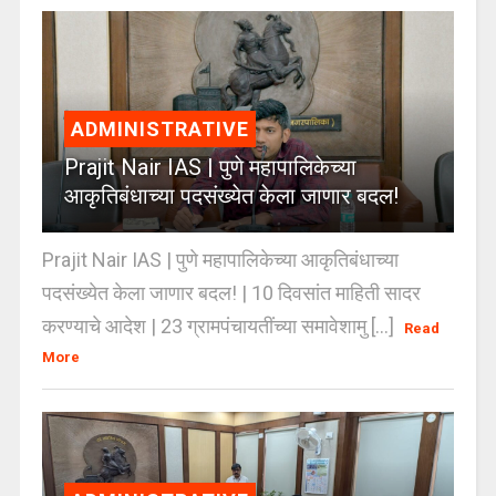
ADMINISTRATIVE
Prajit Nair IAS | पुणे महापालिकेच्या
आकृतिबंधाच्या पदसंख्येत केला जाणार बदल!
Prajit Nair IAS | पुणे महापालिकेच्या आकृतिबंधाच्या
पदसंख्येत केला जाणार बदल! | 10 दिवसांत माहिती सादर
करण्याचे आदेश | 23 ग्रामपंचायतींच्या समावेशामु [...]
Read
More