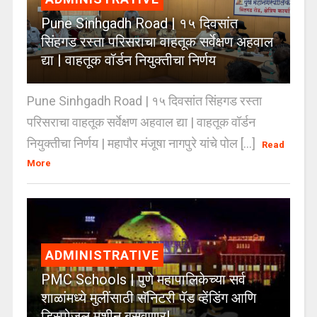
Pune Sinhgadh Road | १५ दिवसांत
सिंहगड रस्ता परिसराचा वाहतूक सर्वेक्षण अहवाल
द्या | वाहतूक वॉर्डन नियुक्तीचा निर्णय
Pune Sinhgadh Road | १५ दिवसांत सिंहगड रस्ता
परिसराचा वाहतूक सर्वेक्षण अहवाल द्या | वाहतूक वॉर्डन
नियुक्तीचा निर्णय | महापौर मंजूषा नागपुरे यांचे पोल [...]
Read
More
ADMINISTRATIVE
PMC Schools | पुणे महापालिकेच्या सर्व
शाळांमध्ये मुलींसाठी सॅनिटरी पॅड व्हेंडिंग आणि
डिस्पोजल मशीन बसवणार!