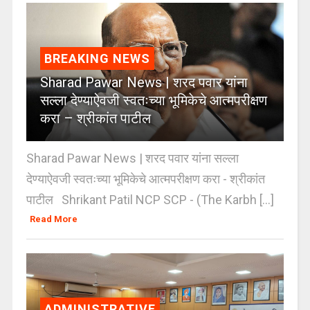
BREAKING NEWS
Sharad Pawar News | शरद पवार यांना
सल्ला देण्याऐवजी स्वतःच्या भूमिकेचे आत्मपरीक्षण
करा – श्रीकांत पाटील
Sharad Pawar News | शरद पवार यांना सल्ला
देण्याऐवजी स्वतःच्या भूमिकेचे आत्मपरीक्षण करा - श्रीकांत
पाटील Shrikant Patil NCP SCP - (The Karbh [...]
Read More
ADMINISTRATIVE