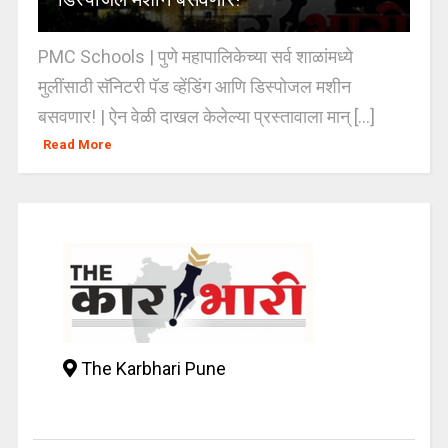
PMC Schools | पुणे महापालिकेच्या सर्व शाळांमध्ये
मुलींसाठी सॅनिटरी पॅड व्हेंडिंग आणि डिस्पोजल मशीन
बसवणार! | ऐन वेळी दाखल केलेल्या प्रस्तावाला मान् [...]
Read More
The Karbhari Pune