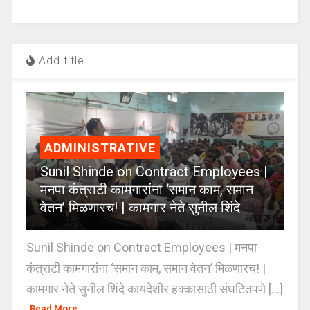
Add title
ADMINISTRATIVE
Sunil Shinde on Contract Employees |
मनपा कंत्राटी कामगारांना ‘समान काम, समान
वेतन’ मिळणारच! | कामगार नेते सुनील शिंदे
Sunil Shinde on Contract Employees | मनपा
कंत्राटी कामगारांना ‘समान काम, समान वेतन’ मिळणारच! |
कामगार नेते सुनील शिंदे कायदेशीर हक्कासाठी संघटितपणे [...]
Read More