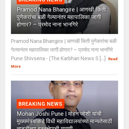
Pramod Nana Bhangire | आणखी किती
पुणेकरांचा बळी गेल्यानंतर महापालिका जागी
होणार? – प्रमोद नाना भानगिरे
Pramod Nana Bhangire | आणखी किती पुणेकरांचा बळी
गेल्यानंतर महापालिका जागी होणार? – प्रमोद नाना भानगिरे
Pune Shivsena - (The Karbhari News S [...]
Read
More
BREAKING NEWS
Mohan Joshi Pune | मोहन जोशी यांची
मुख्यमंत्र्यांकडे विधी महाविद्यालयांच्या मान्यतेसाठी
तातडीच्या हस्तक्षेपाची मागणी