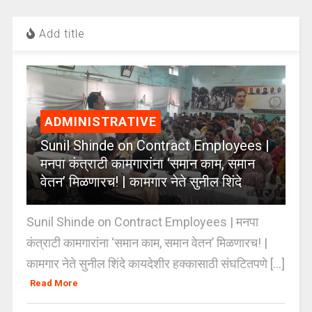
Add title
ADMINISTRATIVE
Sunil Shinde on Contract Employees |
मनपा कंत्राटी कामगारांना ‘समान काम, समान
वेतन’ मिळणारच! | कामगार नेते सुनील शिंदे
Sunil Shinde on Contract Employees | मनपा
कंत्राटी कामगारांना ‘समान काम, समान वेतन’ मिळणारच! |
कामगार नेते सुनील शिंदे कायदेशीर हक्कासाठी संघटितपणे [...]
Read More