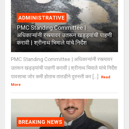
ADMINISTRATIVE
PMC Standing Committee |
अधिकाऱ्यांनी रस्त्यावर उतरून खड्ड्यांची पाहणी
करावी | श्रीनाथ भिमाले यांचे निर्देश
PMC Standing Committee | अधिकाऱ्यांनी रस्त्यावर
उतरून खड्ड्यांची पाहणी करावी | श्रीनाथ भिमाले यांचे निर्देश
पावसाचा जोर कमी होताच तातडीने दुरुस्ती कर [...]
Read
More
BREAKING NEWS