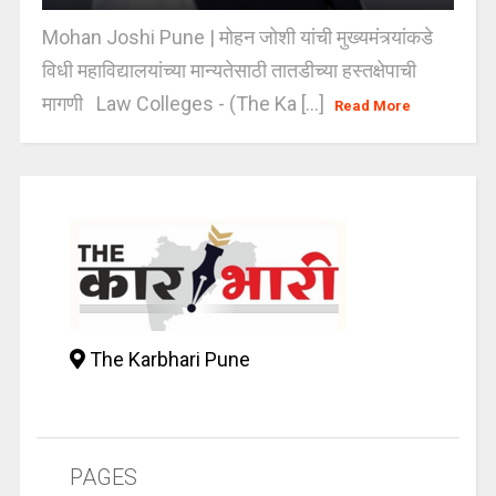
Mohan Joshi Pune | मोहन जोशी यांची मुख्यमंत्र्यांकडे
विधी महाविद्यालयांच्या मान्यतेसाठी तातडीच्या हस्तक्षेपाची
मागणी Law Colleges - (The Ka [...]
Read More
The Karbhari Pune
PAGES