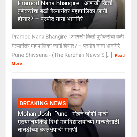
Pramod Nana Bhangire | आणखी किती
पुणेकरांचा बळी गेल्यानंतर महापालिका जागी
होणार? – प्रमोद नाना भानगिरे
Pramod Nana Bhangire | आणखी किती पुणेकरांचा बळी
गेल्यानंतर महापालिका जागी होणार? – प्रमोद नाना भानगिरे
Pune Shivsena - (The Karbhari News S [...]
Read
More
BREAKING NEWS
Mohan Joshi Pune | मोहन जोशी यांची
मुख्यमंत्र्यांकडे विधी महाविद्यालयांच्या मान्यतेसाठी
तातडीच्या हस्तक्षेपाची मागणी