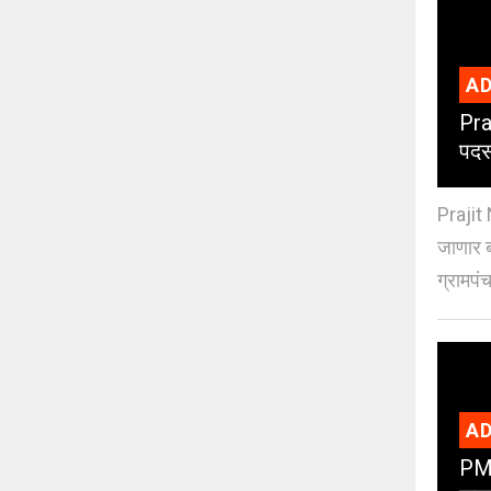
AD
Pra
पदस
Prajit 
जाणार ब
ग्रामपंच
AD
PMC