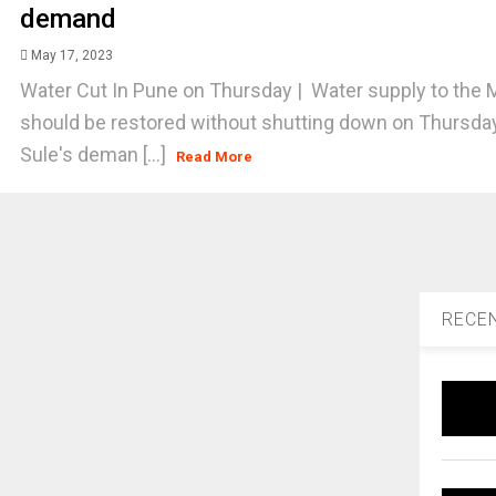
demand
May 17, 2023
Water Cut In Pune on Thursday | Water supply to the 
should be restored without shutting down on Thursda
Sule's deman [...]
Read More
RECE