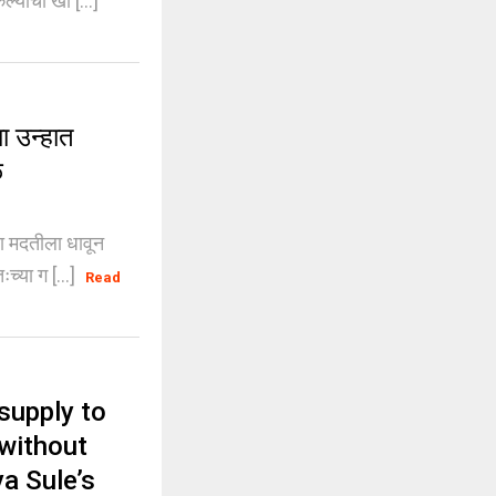
्याची खा [...]
 उन्हात
े
 मदतीला धावून
च्या ग [...]
Read
supply to
 without
a Sule’s