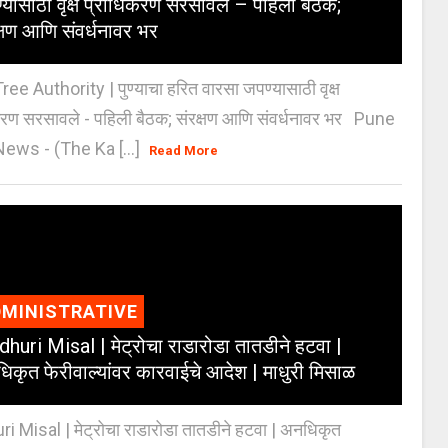
्यासाठी वृक्ष प्राधिकरण सरसावले – पहिली बैठक;
क्षण आणि संवर्धनावर भर
e Authority | पुण्याचा हरित वारसा जपण्यासाठी वृक्ष
करण सरसावले - पहिली बैठक; संरक्षण आणि संवर्धनावर भर Pune
ws - (The Ka [...]
Read More
MINISTRATIVE
huri Misal | मेट्रोचा राडारोडा तातडीने हटवा |
िकृत फेरीवाल्यांवर कारवाईचे आदेश | माधुरी मिसाळ
 Misal | मेट्रोचा राडारोडा तातडीने हटवा | अनधिकृत