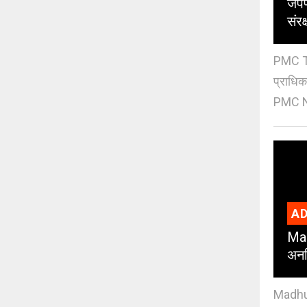
जपण
संर
PMC Tre
प्राधि
PMC Ne
AD
Mad
अनध
Madhuri