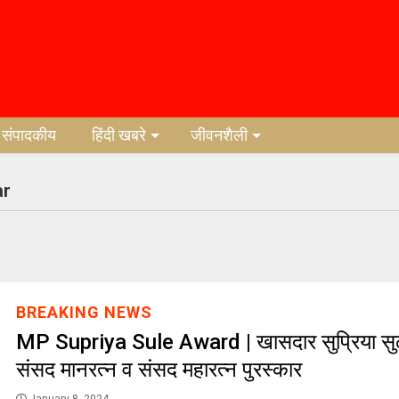
संपादकीय
हिंदी खबरे
जीवनशैली
ar
BREAKING NEWS
MP Supriya Sule Award | खासदार सुप्रिया सुळे य
संसद मानरत्न व संसद महारत्न पुरस्कार