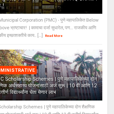
..!
unicipal Corporation (PMC) - पुणे महापालिकेत Below
Above भ्रष्टाचार! | कामाचा दर्जा सुधारेल, पण… राजकीय आणि
ीय इच्छाशक्तीचे काय.. [...]
Read More
MINISTRATIVE
 Scholarship Schemes | पुणे महापालिकेच्या दोन
्षणिक अर्थसहाय्य योजनांसाठी अर्ज सुरू | 10 वी आणि 12
त्तीर्ण विद्यार्थ्यांना घेता येणार लाभ
holarship Schemes | पुणे महापालिकेच्या दोन शैक्षणिक