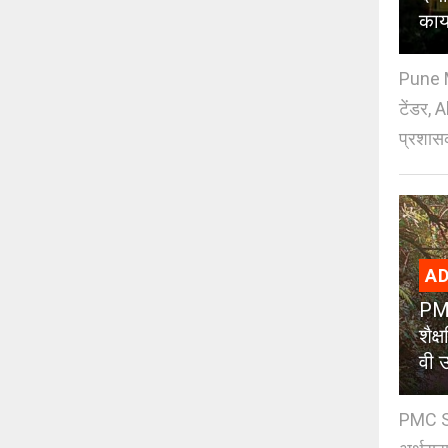
काय
Pune M
टेंडर, 
प्रशासक
AD
PMC
शैक
वी उ
PMC Sc