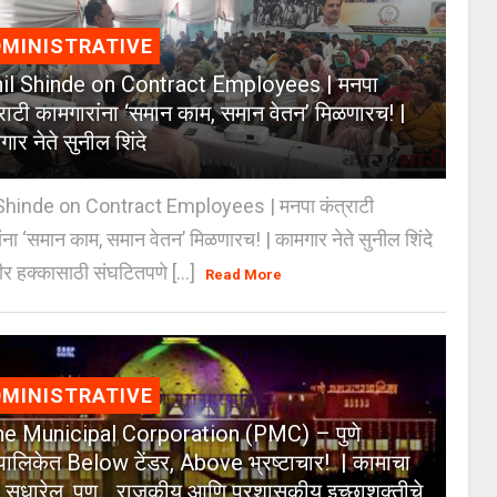
MINISTRATIVE
il Shinde on Contract Employees | मनपा
्राटी कामगारांना ‘समान काम, समान वेतन’ मिळणारच! |
ार नेते सुनील शिंदे
Shinde on Contract Employees | मनपा कंत्राटी
ंना ‘समान काम, समान वेतन’ मिळणारच! | कामगार नेते सुनील शिंदे
र हक्कासाठी संघटितपणे [...]
Read More
MINISTRATIVE
e Municipal Corporation (PMC) – पुणे
पालिकेत Below टेंडर, Above भ्रष्टाचार! | कामाचा
जा सुधारेल, पण… राजकीय आणि प्रशासकीय इच्छाशक्तीचे