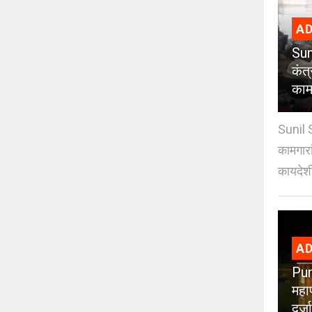
AD
Sun
कंत
कामग
Sunil 
कामगारा
कायदेशी
AD
Pun
महा
दर्