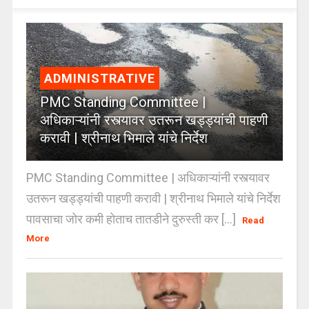
ADMINISTRATIVE
PMC Standing Committee |
अधिकाऱ्यांनी रस्त्यावर उतरून खड्ड्यांची पाहणी
करावी | श्रीनाथ भिमाले यांचे निर्देश
PMC Standing Committee | अधिकाऱ्यांनी रस्त्यावर
उतरून खड्ड्यांची पाहणी करावी | श्रीनाथ भिमाले यांचे निर्देश
पावसाचा जोर कमी होताच तातडीने दुरुस्ती कर [...]
Read
More