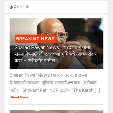
Add title
BREAKING NEWS
Sharad Pawar News | शरद पवार यांना
सल्ला देण्याऐवजी स्वतःच्या भूमिकेचे आत्मपरीक्षण
करा – श्रीकांत पाटील
Sharad Pawar News | शरद पवार यांना सल्ला
देण्याऐवजी स्वतःच्या भूमिकेचे आत्मपरीक्षण करा - श्रीकांत
पाटील Shrikant Patil NCP SCP - (The Karbh [...]
Read More