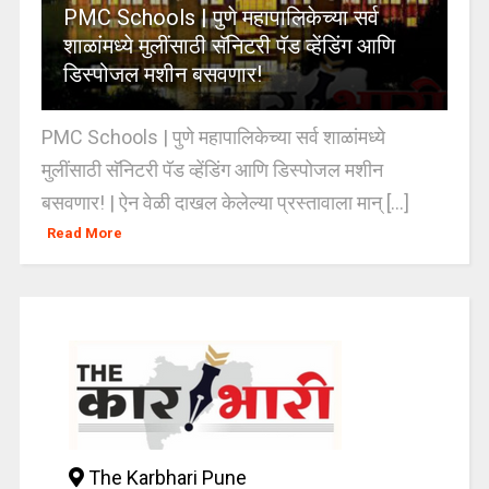
PMC Schools | पुणे महापालिकेच्या सर्व
शाळांमध्ये मुलींसाठी सॅनिटरी पॅड व्हेंडिंग आणि
डिस्पोजल मशीन बसवणार!
PMC Schools | पुणे महापालिकेच्या सर्व शाळांमध्ये
मुलींसाठी सॅनिटरी पॅड व्हेंडिंग आणि डिस्पोजल मशीन
बसवणार! | ऐन वेळी दाखल केलेल्या प्रस्तावाला मान् [...]
Read More
The Karbhari Pune