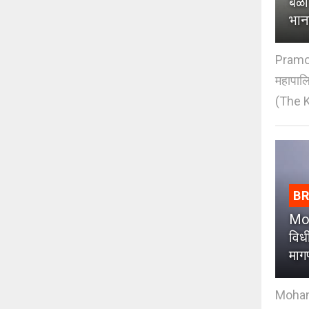
बळी
भान
Pramod
महापाल
(The K
B
Moh
विधी
माग
Mohan J