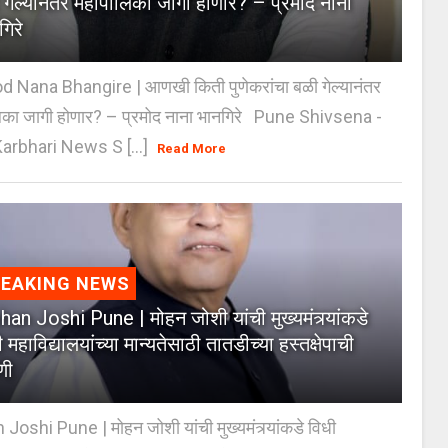
 गेल्यानंतर महापालिका जागी होणार? – प्रमोद नाना
गिरे
 Nana Bhangire | आणखी किती पुणेकरांचा बळी गेल्यानंतर
िका जागी होणार? – प्रमोद नाना भानगिरे Pune Shivsena -
arbhari News S [...]
Read More
REAKING NEWS
an Joshi Pune | मोहन जोशी यांची मुख्यमंत्र्यांकडे
 महाविद्यालयांच्या मान्यतेसाठी तातडीच्या हस्तक्षेपाची
णी
oshi Pune | मोहन जोशी यांची मुख्यमंत्र्यांकडे विधी