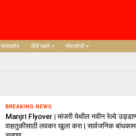
संपादकीय
हिंदी खबरे
जीवनशैली
BREAKING NEWS
Manjri Flyover | मांजरी येथील नवीन रेल्वे उड्डा
वाहतुकीसाठी लवकर खुला करा | सार्वजनिक बांधकाम मं
चव्हाण