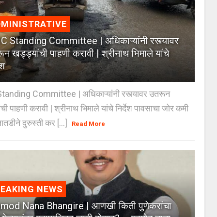
MINISTRATIVE
 Standing Committee | अधिकाऱ्यांनी रस्त्यावर
ून खड्ड्यांची पाहणी करावी | श्रीनाथ भिमाले यांचे
ेश
anding Committee | अधिकाऱ्यांनी रस्त्यावर उतरून
ंची पाहणी करावी | श्रीनाथ भिमाले यांचे निर्देश पावसाचा जोर कमी
ातडीने दुरुस्ती कर [...]
Read More
REAKING NEWS
mod Nana Bhangire | आणखी किती पुणेकरांचा