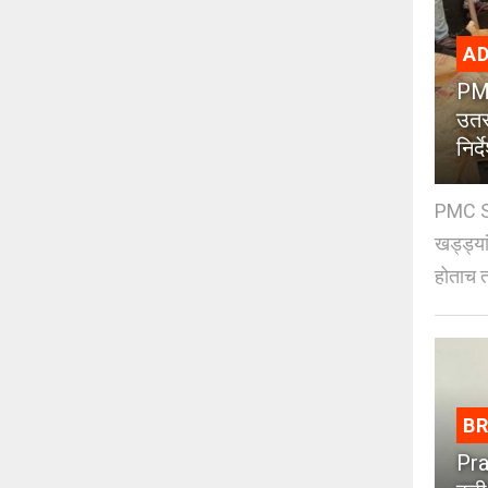
AD
PMC
उतर
निर्द
PMC St
खड्ड्या
होताच त
B
Pra