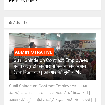
हक्काने दिली जाणार
Add title
ADMINISTRATIVE
Sunil Shinde on Contract Employees |
मनपा कंत्राटी कामगारांना ‘समान काम, समान
वेतन’ मिळणारच! | कामगार नेते सुनील शिंदे
Sunil Shinde on Contract Employees | मनपा
कंत्राटी कामगारांना ‘समान काम, समान वेतन’ मिळणारच! |
कामगार नेते सुनील शिंदे कायदेशीर हक्कासाठी संघटितपणे [...]