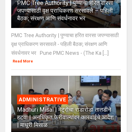
PMC Tree Authority | पुण्याचा हरित वारसा
जपण्यासाठी वृक्ष प्राधिकरण सरसावले – पहिली
बैठक; संरक्षण आणि संवर्धनावर भर
PMC Tree Authority | पुण्याचा हरित वारसा जपण्यासाठी
वृक्ष प्राधिकरण सरसावले - पहिली बैठक; संरक्षण आणि
संवर्धनावर भर Pune PMC News - (The Ka [...]
Read More
ADMINISTRATIVE
Madhuri Misal | मेट्रोचा राडारोडा तातडीने
हटवा | अनधिकृत फेरीवाल्यांवर कारवाईचे आदेश
| माधुरी मिसाळ