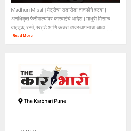
Madhuri Misal | मेट्रोचा राडारोडा तातडीने हटवा |
अनधिकृत फेरीवाल्यांवर कारवाईचे आदेश | माधुरी मिसाळ |
वाहतूक, रस्ते, खड्डे आणि कचरा व्यवस्थापनाचा आढा [...]
Read More
The Karbhari Pune