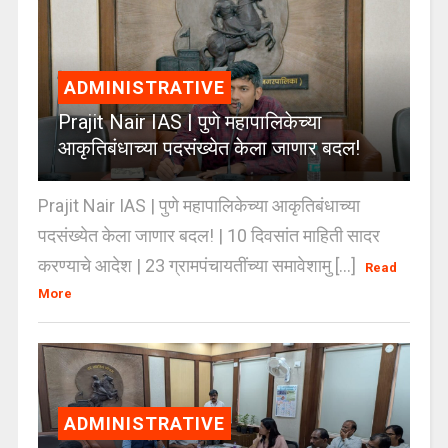
ADMINISTRATIVE
Prajit Nair IAS | पुणे महापालिकेच्या
आकृतिबंधाच्या पदसंख्येत केला जाणार बदल!
Prajit Nair IAS | पुणे महापालिकेच्या आकृतिबंधाच्या
पदसंख्येत केला जाणार बदल! | 10 दिवसांत माहिती सादर
करण्याचे आदेश | 23 ग्रामपंचायतींच्या समावेशामु [...]
Read
More
ADMINISTRATIVE