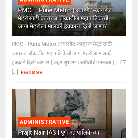
PMC – Pune Metro | स्वारगेट-कात्रज
मेट्रोसाठी कात्रज चौकातील महापालिकेची
जागा मेट्रोला मालकी हक्काने दिली जाणार
PMC - Pune Metro | स्वारगेट-कात्रज मेट्रोसाठी
कात्रज चौकातील महापालिकेची जागा मेट्रोला मालकी
हक्काने दिली जाणार | शहर सुधारणा समितीची मान्यता | 1.67
[...]
Read More
ADMINISTRATIVE
Prajit Nair IAS | पुणे महापालिकेच्या