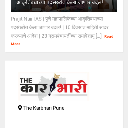
आकृतिबंधाच्या पदसंख्येत केला जाणार बदल!
Prajit Nair IAS | पुणे महापालिकेच्या आकृतिबंधाच्या
पदसंख्येत केला जाणार बदल! | 10 दिवसांत माहिती सादर
करण्याचे आदेश | 23 ग्रामपंचायतींच्या समावेशामु [...]
Read
More
The Karbhari Pune