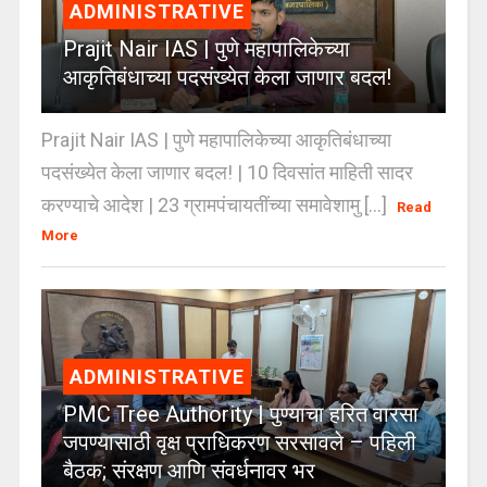
ADMINISTRATIVE
Prajit Nair IAS | पुणे महापालिकेच्या
आकृतिबंधाच्या पदसंख्येत केला जाणार बदल!
Prajit Nair IAS | पुणे महापालिकेच्या आकृतिबंधाच्या
पदसंख्येत केला जाणार बदल! | 10 दिवसांत माहिती सादर
करण्याचे आदेश | 23 ग्रामपंचायतींच्या समावेशामु [...]
Read
More
ADMINISTRATIVE
PMC Tree Authority | पुण्याचा हरित वारसा
जपण्यासाठी वृक्ष प्राधिकरण सरसावले – पहिली
बैठक; संरक्षण आणि संवर्धनावर भर