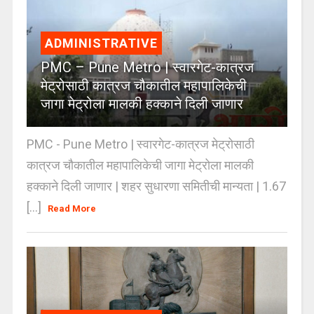
ADMINISTRATIVE
PMC – Pune Metro | स्वारगेट-कात्रज
मेट्रोसाठी कात्रज चौकातील महापालिकेची
जागा मेट्रोला मालकी हक्काने दिली जाणार
PMC - Pune Metro | स्वारगेट-कात्रज मेट्रोसाठी
कात्रज चौकातील महापालिकेची जागा मेट्रोला मालकी
हक्काने दिली जाणार | शहर सुधारणा समितीची मान्यता | 1.67
[...]
Read More