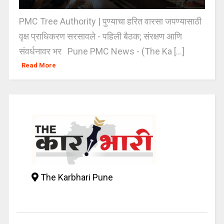
PMC Tree Authority | पुण्याचा हरित वारसा जपण्यासाठी
वृक्ष प्राधिकरण सरसावले - पहिली बैठक; संरक्षण आणि
संवर्धनावर भर Pune PMC News - (The Ka [...]
Read More
The Karbhari Pune