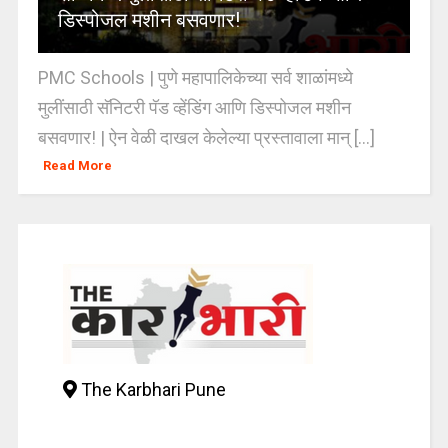
डिस्पोजल मशीन बसवणार!
PMC Schools | पुणे महापालिकेच्या सर्व शाळांमध्ये
मुलींसाठी सॅनिटरी पॅड व्हेंडिंग आणि डिस्पोजल मशीन
बसवणार! | ऐन वेळी दाखल केलेल्या प्रस्तावाला मान् [...]
Read More
The Karbhari Pune