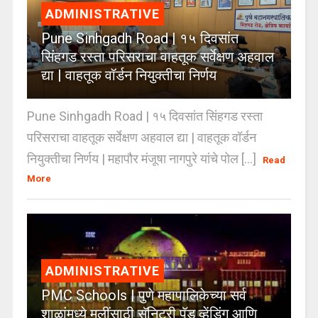
ADMINISTRATIVE
Pune Sinhgadh Road | १५ दिवसांत
सिंहगड रस्ता परिसराचा वाहतूक सर्वेक्षण अहवाल
द्या | वाहतूक वॉर्डन नियुक्तीचा निर्णय
Pune Sinhgadh Road | १५ दिवसांत सिंहगड रस्ता
परिसराचा वाहतूक सर्वेक्षण अहवाल द्या | वाहतूक वॉर्डन
नियुक्तीचा निर्णय | महापौर मंजूषा नागपुरे यांचे पोल [...]
Read
More
ADMINISTRATIVE
PMC Schools | पुणे महापालिकेच्या सर्व
शाळांमध्ये मुलींसाठी सॅनिटरी पॅड व्हेंडिंग आणि