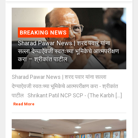
BREAKING NEWS
Sharad Pawar News | शरद पवार यांना
सल्ला देण्याऐवजी स्वतःच्या भूमिकेचे आत्मपरीक्षण
करा – श्रीकांत पाटील
Sharad Pawar News | शरद पवार यांना सल्ला
देण्याऐवजी स्वतःच्या भूमिकेचे आत्मपरीक्षण करा - श्रीकांत
पाटील Shrikant Patil NCP SCP - (The Karbh [...]
Read More