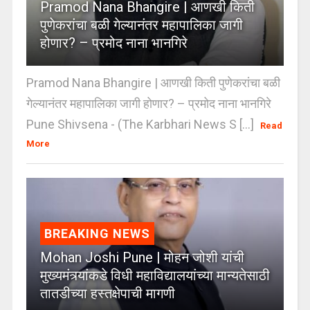
Pramod Nana Bhangire | आणखी किती
पुणेकरांचा बळी गेल्यानंतर महापालिका जागी
होणार? – प्रमोद नाना भानगिरे
Pramod Nana Bhangire | आणखी किती पुणेकरांचा बळी
गेल्यानंतर महापालिका जागी होणार? – प्रमोद नाना भानगिरे
Pune Shivsena - (The Karbhari News S [...]
Read
More
BREAKING NEWS
Mohan Joshi Pune | मोहन जोशी यांची
मुख्यमंत्र्यांकडे विधी महाविद्यालयांच्या मान्यतेसाठी
तातडीच्या हस्तक्षेपाची मागणी