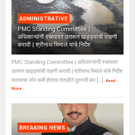
ADMINISTRATIVE
PMC Standing Committee |
अधिकाऱ्यांनी रस्त्यावर उतरून खड्ड्यांची पाहणी
करावी | श्रीनाथ भिमाले यांचे निर्देश
PMC Standing Committee | अधिकाऱ्यांनी रस्त्यावर
उतरून खड्ड्यांची पाहणी करावी | श्रीनाथ भिमाले यांचे निर्देश
पावसाचा जोर कमी होताच तातडीने दुरुस्ती कर [...]
Read
More
BREAKING NEWS