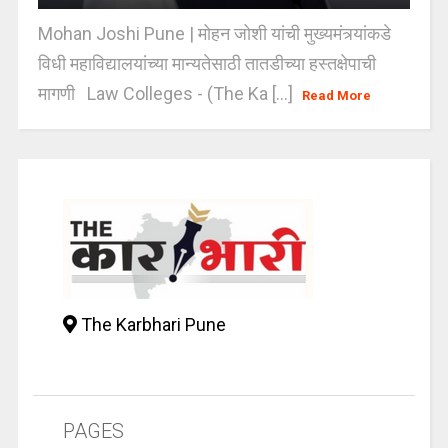
Mohan Joshi Pune | मोहन जोशी यांची मुख्यमंत्र्यांकडे
विधी महाविद्यालयांच्या मान्यतेसाठी तातडीच्या हस्तक्षेपाची
मागणी Law Colleges - (The Ka [...]
Read More
The Karbhari Pune
PAGES