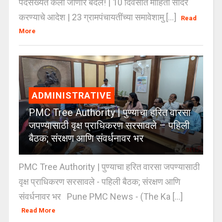
पदसंख्येत केला जाणार बदल! | 10 दिवसांत माहिती सादर
करण्याचे आदेश | 23 ग्रामपंचायतींच्या समावेशामु [...]
Read
More
ADMINISTRATIVE
PMC Tree Authority | पुण्याचा हरित वारसा
जपण्यासाठी वृक्ष प्राधिकरण सरसावले – पहिली
बैठक; संरक्षण आणि संवर्धनावर भर
PMC Tree Authority | पुण्याचा हरित वारसा जपण्यासाठी
वृक्ष प्राधिकरण सरसावले - पहिली बैठक; संरक्षण आणि
संवर्धनावर भर Pune PMC News - (The Ka [...]
Read More