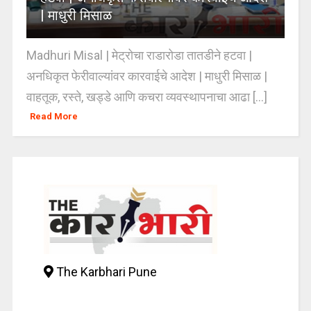
| माधुरी मिसाळ
Madhuri Misal | मेट्रोचा राडारोडा तातडीने हटवा |
अनधिकृत फेरीवाल्यांवर कारवाईचे आदेश | माधुरी मिसाळ |
वाहतूक, रस्ते, खड्डे आणि कचरा व्यवस्थापनाचा आढा [...]
Read More
The Karbhari Pune