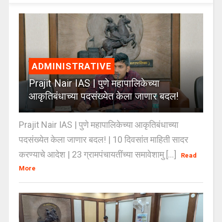
ADMINISTRATIVE
Prajit Nair IAS | पुणे महापालिकेच्या
आकृतिबंधाच्या पदसंख्येत केला जाणार बदल!
Prajit Nair IAS | पुणे महापालिकेच्या आकृतिबंधाच्या
पदसंख्येत केला जाणार बदल! | 10 दिवसांत माहिती सादर
करण्याचे आदेश | 23 ग्रामपंचायतींच्या समावेशामु [...]
Read
More