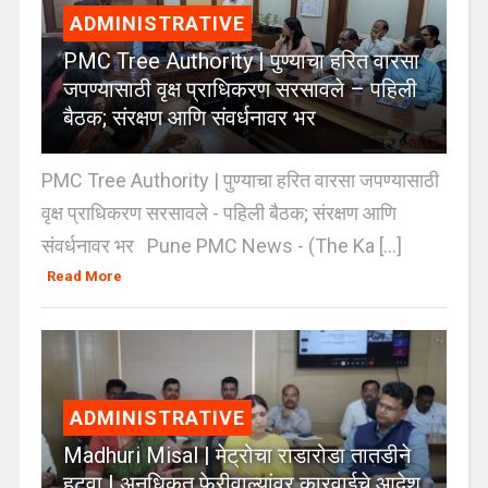
ADMINISTRATIVE
PMC Tree Authority | पुण्याचा हरित वारसा
जपण्यासाठी वृक्ष प्राधिकरण सरसावले – पहिली
बैठक; संरक्षण आणि संवर्धनावर भर
PMC Tree Authority | पुण्याचा हरित वारसा जपण्यासाठी
वृक्ष प्राधिकरण सरसावले - पहिली बैठक; संरक्षण आणि
संवर्धनावर भर Pune PMC News - (The Ka [...]
Read More
ADMINISTRATIVE
Madhuri Misal | मेट्रोचा राडारोडा तातडीने
हटवा | अनधिकृत फेरीवाल्यांवर कारवाईचे आदेश