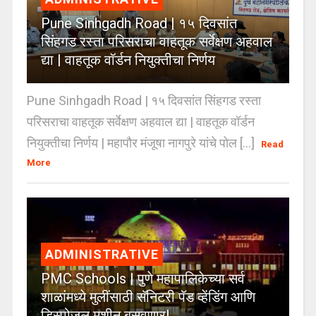
Pune Sinhgadh Road | १५ दिवसांत
सिंहगड रस्ता परिसराचा वाहतूक सर्वेक्षण अहवाल
द्या | वाहतूक वॉर्डन नियुक्तीचा निर्णय
Pune Sinhgadh Road | १५ दिवसांत सिंहगड रस्ता
परिसराचा वाहतूक सर्वेक्षण अहवाल द्या | वाहतूक वॉर्डन
नियुक्तीचा निर्णय | महापौर मंजूषा नागपुरे यांचे पोल [...]
Read
More
ADMINISTRATIVE
PMC Schools | पुणे महापालिकेच्या सर्व
शाळांमध्ये मुलींसाठी सॅनिटरी पॅड व्हेंडिंग आणि
डिस्पोजल मशीन बसवणार!