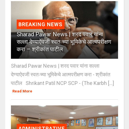
BREAKING NEWS
Sharad Pawar News | शरद पवार यांना
सल्ला देण्याऐवजी स्वतःच्या भूमिकेचे आत्मपरीक्षण
करा – श्रीकांत पाटील
Sharad Pawar News | शरद पवार यांना सल्ला
देण्याऐवजी स्वतःच्या भूमिकेचे आत्मपरीक्षण करा - श्रीकांत
पाटील Shrikant Patil NCP SCP - (The Karbh [...]
Read More
ADMINISTRATIVE