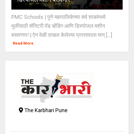
PMC Schools | पुणे महापालिकेच्या सर्व शाळांमध्ये
मुलींसाठी सॅनिटरी पॅड व्हेंडिंग आणि डिस्पोजल मशीन
बसवणार! | ऐन वेळी दाखल केलेल्या प्रस्तावाला मान् [...]
Read More
The Karbhari Pune