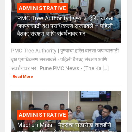
ADMINISTRATIVE
PMC Tree Authority | पुण्याचा हरित वारसा
जपण्यासाठी वृक्ष प्राधिकरण सरसावले – पहिली
बैठक; संरक्षण आणि संवर्धनावर भर
PMC Tree Authority | पुण्याचा हरित वारसा जपण्यासाठी
वृक्ष प्राधिकरण सरसावले - पहिली बैठक; संरक्षण आणि
संवर्धनावर भर Pune PMC News - (The Ka [...]
Read More
ADMINISTRATIVE
Madhuri Misal | मेट्रोचा राडारोडा तातडीने