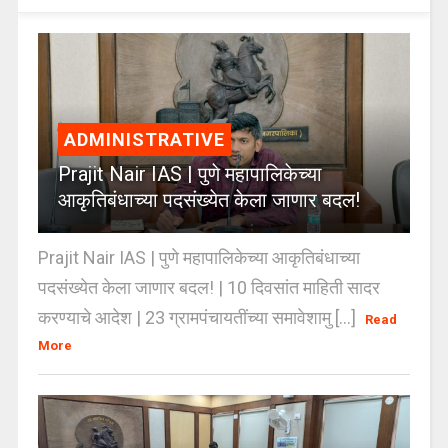
ADMINISTRATIVE
Prajit Nair IAS | पुणे महापालिकेच्या
आकृतिबंधाच्या पदसंख्येत केला जाणार बदल!
Prajit Nair IAS | पुणे महापालिकेच्या आकृतिबंधाच्या
पदसंख्येत केला जाणार बदल! | 10 दिवसांत माहिती सादर
करण्याचे आदेश | 23 ग्रामपंचायतींच्या समावेशामु [...]
Read
More