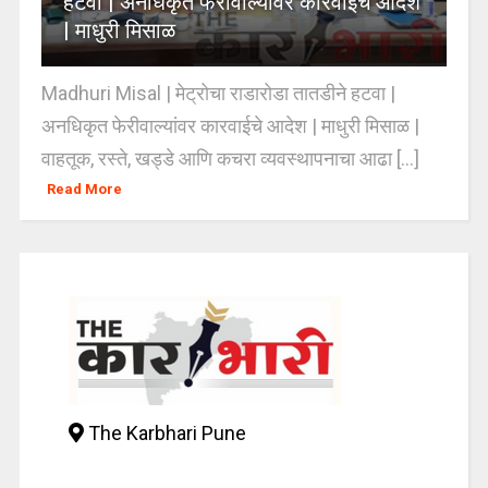
हटवा | अनधिकृत फेरीवाल्यांवर कारवाईचे आदेश
| माधुरी मिसाळ
Madhuri Misal | मेट्रोचा राडारोडा तातडीने हटवा |
अनधिकृत फेरीवाल्यांवर कारवाईचे आदेश | माधुरी मिसाळ |
वाहतूक, रस्ते, खड्डे आणि कचरा व्यवस्थापनाचा आढा [...]
Read More
The Karbhari Pune