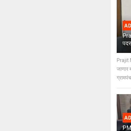
AD
Pra
पदस
Prajit 
जाणार ब
ग्रामपंच
AD
PMC