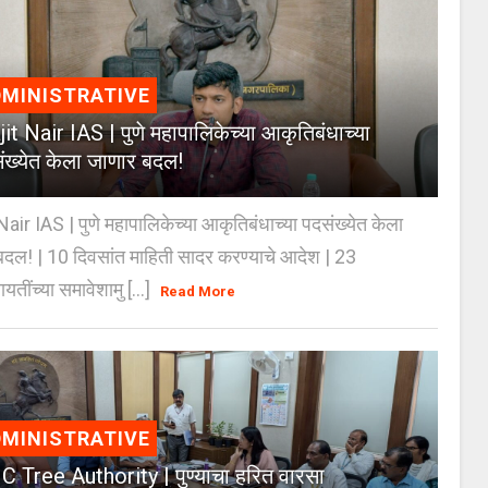
MINISTRATIVE
jit Nair IAS | पुणे महापालिकेच्या आकृतिबंधाच्या
ंख्येत केला जाणार बदल!
Nair IAS | पुणे महापालिकेच्या आकृतिबंधाच्या पदसंख्येत केला
दल! | 10 दिवसांत माहिती सादर करण्याचे आदेश | 23
ायतींच्या समावेशामु [...]
Read More
MINISTRATIVE
 Tree Authority | पुण्याचा हरित वारसा