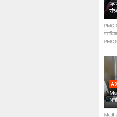
जपण
संर
PMC Tre
प्राधि
PMC Ne
AD
Mad
अनध
Madhuri