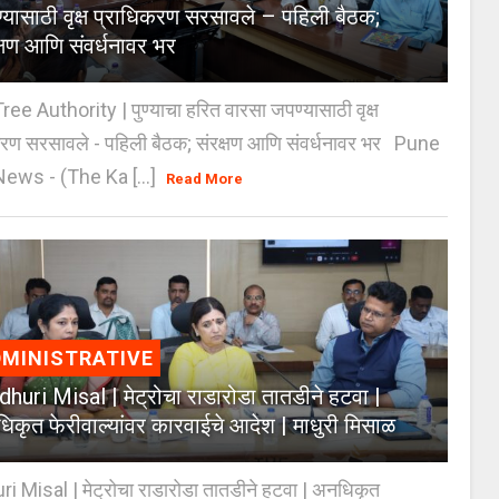
्यासाठी वृक्ष प्राधिकरण सरसावले – पहिली बैठक;
क्षण आणि संवर्धनावर भर
e Authority | पुण्याचा हरित वारसा जपण्यासाठी वृक्ष
करण सरसावले - पहिली बैठक; संरक्षण आणि संवर्धनावर भर Pune
ws - (The Ka [...]
Read More
MINISTRATIVE
huri Misal | मेट्रोचा राडारोडा तातडीने हटवा |
िकृत फेरीवाल्यांवर कारवाईचे आदेश | माधुरी मिसाळ
 Misal | मेट्रोचा राडारोडा तातडीने हटवा | अनधिकृत